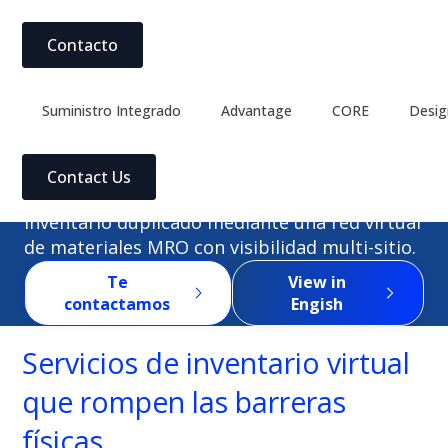
Contacto
Suministro Integrado
Advantage
CORE
Desig
Suministro Integrado
Virtual Storeroom
Virtual Storeroom
Contact Us
Reduzca capital inmovilizado y elimine
inventario duplicado mediante una red virtual
de materiales MRO con visibilidad multi-sitio.
Te
View in
contactamos
Engish
Servicios de inventario virtual
que rompen las barreras
físicas